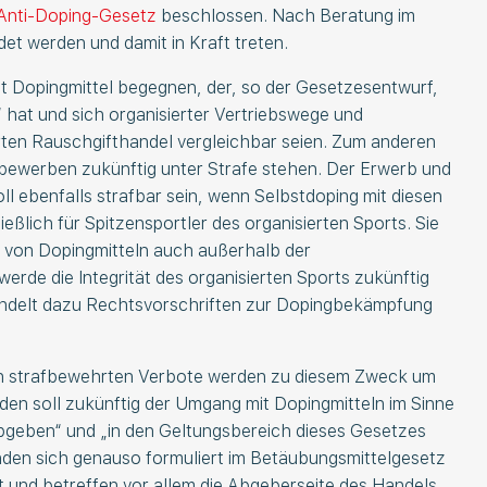
 Anti-Doping-Gesetz
beschlossen. Nach Beratung im
et werden und damit in Kraft treten.
it Dopingmittel begegnen, der, so der Gesetzesentwurf,
 hat und sich organisierter Vertriebswege und
erten Rauschgifthandel vergleichbar seien. Zum anderen
tbewerben zukünftig unter Strafe stehen. Der Erwerb und
l ebenfalls strafbar sein, wenn Selbstdoping mit diesen
hließlich für Spitzensportler des organisierten Sports. Sie
ch von Dopingmitteln auch außerhalb der
erde die Integrität des organisierten Sports zukünftig
ndelt dazu Rechtsvorschriften zur Dopingbekämpfung
ten strafbewehrten Verbote werden zu diesem Zweck um
en soll zukünftig der Umgang mit Dopingmitteln im Sinne
„abgeben“ und „in den Geltungsbereich dieses Gesetzes
nden sich genauso formuliert im Betäubungsmittelgesetz
 und betreffen vor allem die Abgeberseite des Handels