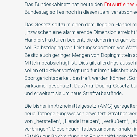
Das Bundeskabinett hat heute den
Entwurf eines
Bundestag soll es noch in diesem Jahr verabschied
Das Gesetz soll zum einen dem illegalen Handel m
„inzwischen eine alarmierende Dimension erreicht“
Händlerstrukturen bedient, die denen im organisi
soll Selbstdoping von Leistungssportlern vor Wet
Besitz auch geringer Mengen von Dopingmitteln sol
Mitteln beabsichtigt ist. Dies gilt allerdings aussc
sollen effektiver verfolgt und für ihren Missbrau
Sportgerichtsbarkeit bestraft werden können. So w
wirksamer geschützt. Das Anti-Doping-Gesetz bü
und erweitert sie um neue Straftatbestände.
Die bisher im Arzneimittelgesetz (AMG) geregel
neue Tatbegehungsweisen erweitert. Strafbar werd
von „herstellen“, „Handel treiben“, „veräußern“, 
verbringen“. Diese neuen Tatbestandsmerkmale fi
(BtMG) zur Bekämpfung der Rauschgiftkriminalität